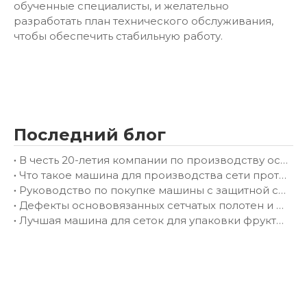
обученные специалисты, и желательно
разработать план технического обслуживания,
чтобы обеспечить стабильную работу.
Последний блог
В честь 20-летия компании по производству основовязального оборудования в Чанчжоу Chenye
Что такое машина для производства сети против дронов? Полное руководство по покупкам для бизнеса
Руководство по покупке машины с защитной сеткой: как правильно выбрать основовязальную машину для вашей фабрики
Дефекты основовязанных сетчатых полотен и способы их устранения
Лучшая машина для сеток для упаковки фруктов: Полное руководство покупателя (2026 г.)