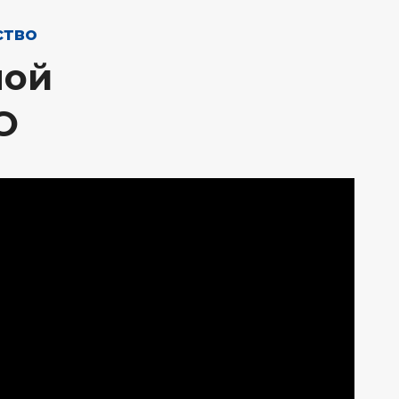
ство
ной
O