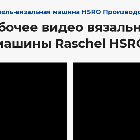
ель-вязальная машина HSRO Производ
бочее видео вязаль
машины Raschel HSR