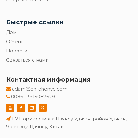
Быстрые ссылки
Дом
О Ченье
Новости
Связаться с нами
Контактная информация
adam@cn-chenye.com

0086-13915087629

E2 Парк филиала Цзянсу Уджин, район Уджин,

Чанчжоу, Цзянсу, Китай