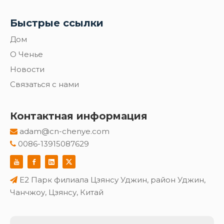
Быстрые ссылки
Дом
О Ченье
Новости
Связаться с нами
Контактная информация
adam@cn-chenye.com

0086-13915087629

E2 Парк филиала Цзянсу Уджин, район Уджин,

Чанчжоу, Цзянсу, Китай