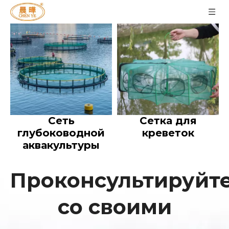
Сеть
Сетка для
глубоководной
креветок
аквакультуры
Проконсультируйт
со своими