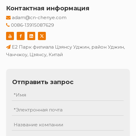
Контактная информация
adam@cn-chenye.com

0086-13915087629

E2 Парк филиала Цзянсу Уджин, район Уджин,

Чанчжоу, Цзянсу, Китай
Отправить запрос