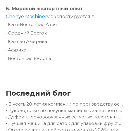
6. Мировой экспортный опыт
Chenye Machinery
экспортируется в:
·
Юго-Восточная Азия
·
Средний Восток
·
Южная Америка
·
Африка
·
Восточная Европа
Последний блог
В честь 20-летия компании по производству основовязального оборудования в Чанчжоу Chenye
Руководство по покупке машины с защитной сеткой: как правильно выбрать основовязальную машину для вашей фабрики
Дефекты основовязанных сетчатых полотен и способы их устранения
Лучшая машина для сеток для упаковки фруктов: Полное руководство покупателя (2026 г.)
Обзор визита индийского клиента в 2026 году: углубленные технические дискуссии по мягким сумкам (пакетам для фруктов) и построению долгосрочного партнерства