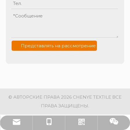
Представлять на рассмотрение
© АВТОРСКИЕ ПРАВА
2026
CHENYE TEXTILE ВСЕ
ПРАВА ЗАЩИЩЕНЫ.
adam@cn-chenye.com
86-13915087629
WhatsApp
Вичат